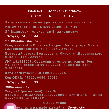
ГЛАВНАЯ
ДОСТАВКА И ОПЛАТА
КАТАЛОГ
БЛОГ
КОНТАКТЫ
Интернет-магазин натуральной косметики Vabna
Режим работы Пн-Сб 9.00-21.00, Вс -вых
ИП Маляревич Александр Владимирович
+375(44) 743-06-44
marbeidm@gmail.com
Юридический и Почтовый адрес:
Беларусь
, г.
Минск
,
ул.Воронянского д. 52 кв. 164
,
220073
Почтовый адрес:
Беларусь
, г.
Минск
,
ул.Воронянского
д. 52 кв. 164
,
220073
УНП 192841007,
Cведения о гос.регистрации: Рег.
Мингорисполкомом 09.12.2020г., свидетельство
№0804319.
Дата регистрации ИП: 09.12.2020г.
Код ОКЭД: 47910, 6450, 90030
+375(29) 363-55-93
info@vabna.by
Текущий (расчетный) счет №
BY37ALFA30132740810020270000 в BYN в ЗАО "Альфа-
Банк" БИК: ALFABY2X
© 2020 Vabna
Продвижение и разработка сайта -
Seodev.by