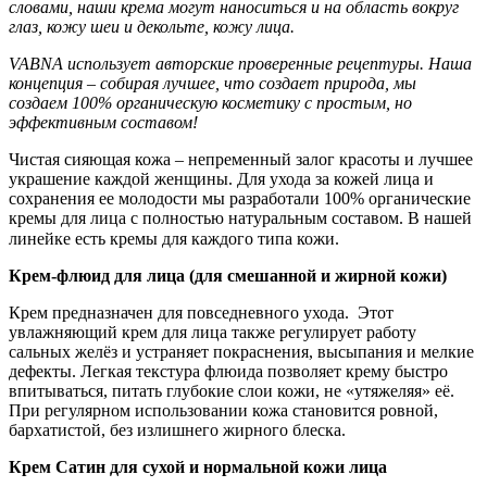
словами, наши крема могут наноситься и на область вокруг
глаз, кожу шеи и декольте, кожу лица.
VABNA использует авторские проверенные рецептуры. Наша
концепция – собирая лучшее, что создает природа, мы
создаем 100% органическую косметику с простым, но
эффективным составом!
Чистая сияющая кожа – непременный залог красоты и лучшее
украшение каждой женщины. Для ухода за кожей лица и
сохранения ее молодости мы разработали 100% органические
кремы для лица с полностью натуральным составом. В нашей
линейке есть кремы для каждого типа кожи. ⠀
Крем-флюид для лица (для смешанной и жирной кожи)
Крем предназначен для повседневного ухода. Этот
увлажняющий крем для лица также регулирует работу
сальных желёз и устраняет покраснения, высыпания и мелкие
дефекты. Легкая текстура флюида позволяет крему быстро
впитываться, питать глубокие слои кожи, не «утяжеляя» её.
При регулярном использовании кожа становится ровной,
бархатистой, без излишнего жирного блеска.
Крем Сатин для сухой и нормальной кожи лица