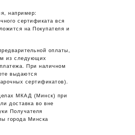
я, например:
очного сертификата вся
ложится на Покупателя и
предварительной оплаты,
ним из следующих
 платежа. При наличном
чете выдаются
дарочных сертификатов).
делах МКАД (Минск) при
или доставка во вне
уки Получателя
лы города Минска